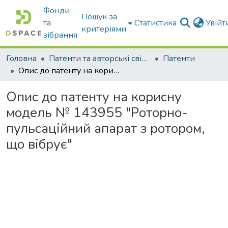
Фонди
Пошук за
та
Статистика
Увій
критеріями
зібрання
Головна
Патенти та авторські свідоцтва
Патенти
Опис до патенту на корисну модель № 143955 "Роторно-пульсаційний апарат з ротором, що вібрує"
Опис до патенту на корисну
модель № 143955 "Роторно-
пульсаційний апарат з ротором,
що вібрує"