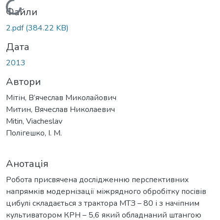
Вантажиться...
Файли
2.pdf
(384.22 KB)
Дата
2013
Автори
Мітін, В’ячеслав Миколайович
Митин, Вячеслав Николаевич
Mitin, Viacheslav
Полігешко, І. М.
Анотація
Робота присвячена дослідженню перспективних
напрямків модернізації міжрядного обробітку посівів
цибулі складається з трактора МТЗ – 80 і з начіпним
культиватором КРН – 5,6 який обладнаний штангою