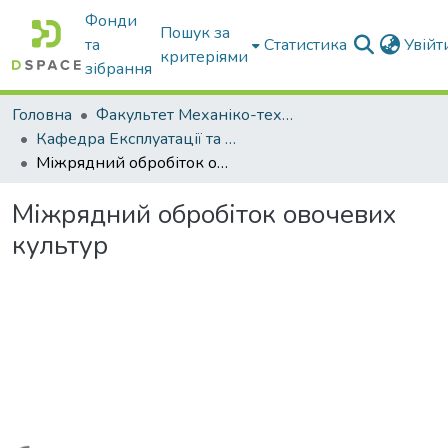
Фонди
Пошук за
та
Статистика
Увій
критеріями
зібрання
Головна
Факультет Механіко-технологічний
Кафедра Експлуатації та технічного сервісу машин
Міжрядний обробіток овочевих культур
Міжрядний обробіток овочевих
культур