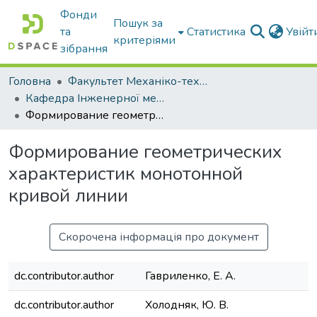
Фонди
Пошук за
та
Статистика
Увій
критеріями
зібрання
Головна
Факультет Механіко-технологічний
Кафедра Інженерної механіки та комп'ютерного проектування
Формирование геометрических характеристик монотонной кривой линии
Формирование геометрических
характеристик монотонной
кривой линии
Скорочена інформація про документ
dc.contributor.author
Гавриленко, Е. А.
dc.contributor.author
Холодняк, Ю. В.