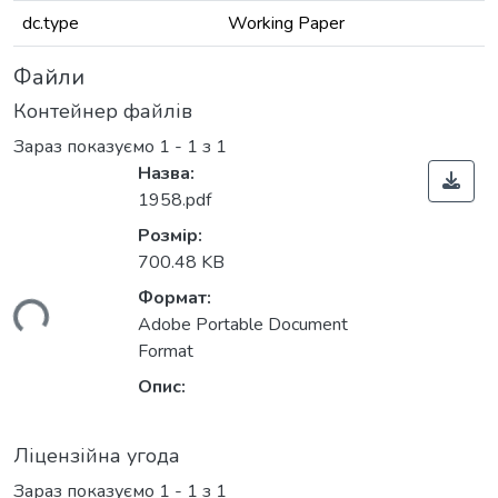
dc.type
Working Paper
Файли
Контейнер файлів
Зараз показуємо
1 - 1 з 1
Назва:
1958.pdf
Розмір:
700.48 KB
Формат:
ься...
Adobe Portable Document
Format
Опис:
Ліцензійна угода
Зараз показуємо
1 - 1 з 1