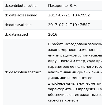
dc.contributor.author
Пахаренко, В. А.
dc.date.accessioned
2017-07-21T10:47:59Z
dc.date.available
2017-07-21T10:47:59Z
dc.date.issued
2016
В работе исследована зависимо
закономерности изменения вд
линии радиусов соприкасающи
окружностей и сфер, хода крив
параметров ее полярного торс
dc.description.abstract
классификация кривых линий, 
динамики изменения ее
дифференциально-геометриче
характеристик. Определены усл
обеспечивающие заданные гео
свойства кривой.