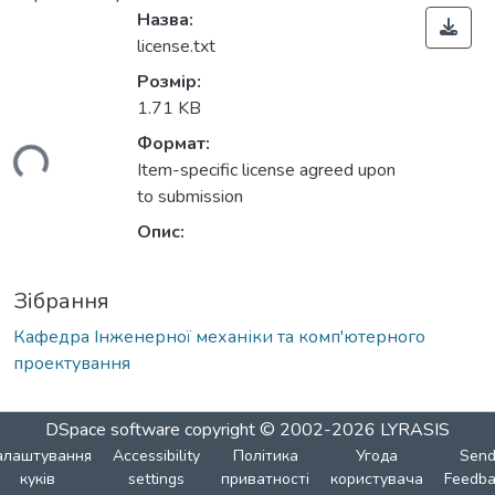
Назва:
license.txt
Розмір:
1.71 KB
Формат:
ься...
Item-specific license agreed upon
to submission
Опис:
Зібрання
Кафедра Інженерної механіки та комп'ютерного
проектування
DSpace software
copyright © 2002-2026
LYRASIS
алаштування
Accessibility
Політика
Угода
Sen
куків
settings
приватності
користувача
Feedba