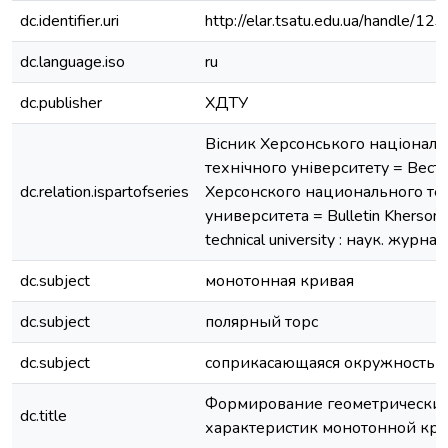
dc.identifier.uri
http://elar.tsatu.edu.ua/handle/
dc.language.iso
ru
dc.publisher
ХДТУ
Вісник Херсонського національ
технічного університету = Вест
dc.relation.ispartofseries
Херсонского национального те
университета = Bulletin Kherson n
technical university : наук. журна
dc.subject
монотонная кривая
dc.subject
полярный торс
dc.subject
соприкасающаяся окружность
Формирование геометрически
dc.title
характеристик монотонной кр