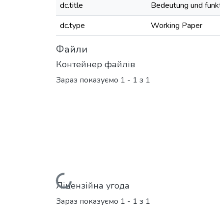
dc.title
Bedeutung und funk
dc.type
Working Paper
Файли
Контейнер файлів
Зараз показуємо
1 - 1 з 1
Вантажиться...
Ліцензійна угода
Зараз показуємо
1 - 1 з 1