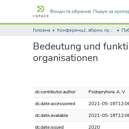
Фонди та зібрання
Пошук за крите
Головна
Конференції, збірки, публікації молодих вчених і здобувачів : магістрів, бакалаврів, аспірантів.
Bedeutung und funkt
organisationen
dc.contributor.author
Podopryhora, A. V.
dc.date.accessioned
2021-05-18T12:0
dc.date.available
2021-05-18T12:0
dc.date.issued
2020