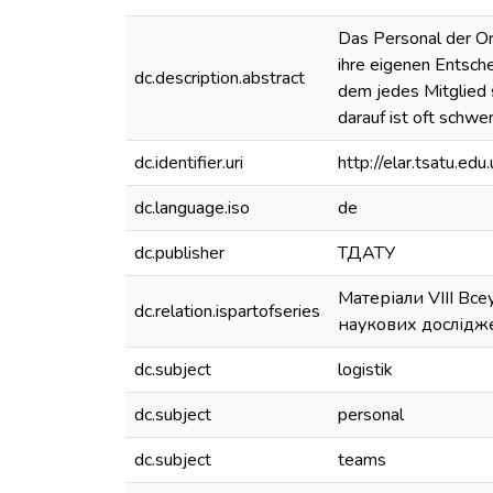
Das Personal der O
ihre eigenen Entsch
dc.description.abstract
dem jedes Mitglied 
darauf ist oft schwe
dc.identifier.uri
http://elar.tsatu.
dc.language.iso
de
dc.publisher
ТДАТУ
Матеріали VIII Все
dc.relation.ispartofseries
наукових дослідже
dc.subject
logistik
dc.subject
personal
dc.subject
teams