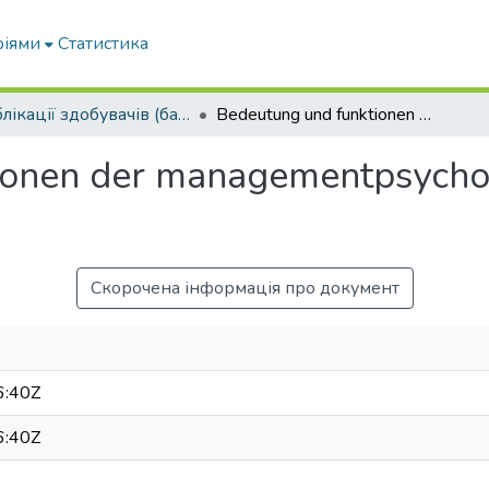
ріями
Статистика
Публікації здобувачів (бакалаврів. магістрів, аспірантів)
Bedeutung und funktionen der managementpsychologie in organisationen
ionen der managementpsychol
Скорочена інформація про документ
6:40Z
6:40Z