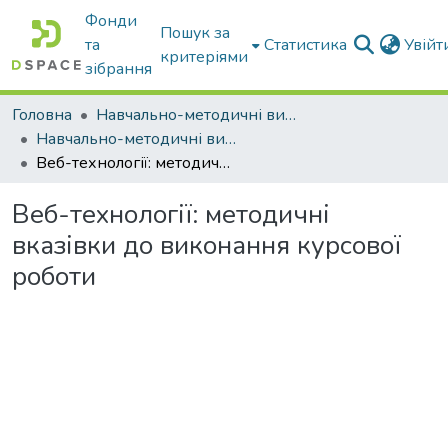
Фонди
Пошук за
та
Статистика
Увій
критеріями
зібрання
Головна
Навчально-методичні видання
Навчально-методичні видання
Веб-технології: методичні вказівки до виконання курсової роботи
Веб-технології: методичні
вказівки до виконання курсової
роботи