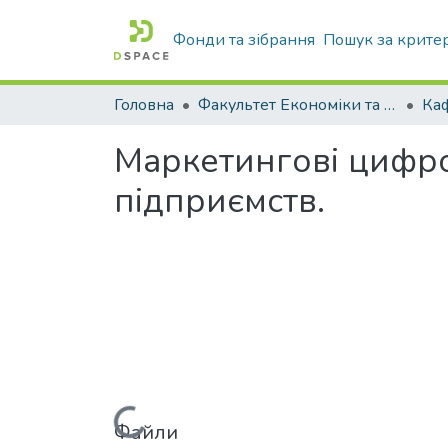
Фонди та зібрання
Пошук за крите
Головна
Факультет Економіки та бізнесу
Ка
Маркетингові цифров
підприємств.
Файли