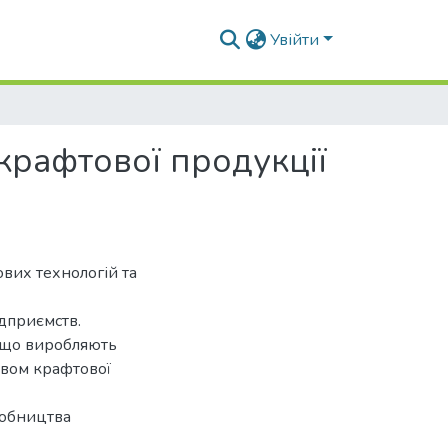
Увійти
крафтової продукції
вих технологій та
дприємств.
 що виробляють
твом крафтової
робництва