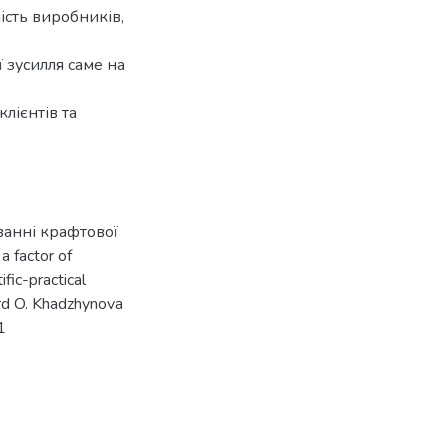
шість виробників,
зусилля саме на
лієнтів та
ванні крафтової
a factor of
fic-practical
ard O. Khadzhynova
1