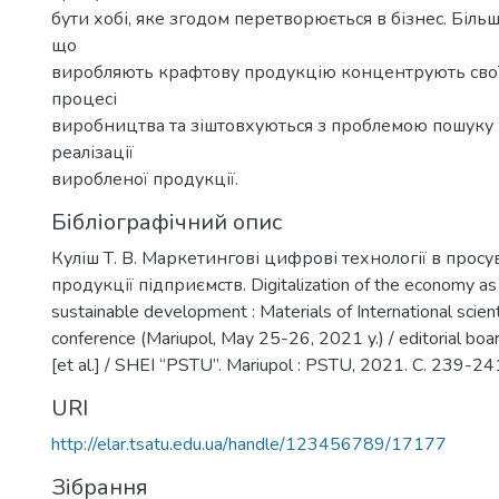
бути хобі, яке згодом перетворюється в бізнес. Біль
що
виробляють крафтову продукцію концентрують свої 
процесі
виробництва та зіштовхуються з проблемою пошуку к
реалізації
виробленої продукції.
Бібліографічний опис
Куліш Т. В. Маркетингові цифрові технології в просу
продукції підприємств. Digitalization of the economy as 
sustainable development : Materials of International scienti
conference (Mariupol, May 25-26, 2021 y.) / editorial bo
[et al.] / SHEI “PSTU”. Mariupol : PSTU, 2021. С. 239-24
URI
http://elar.tsatu.edu.ua/handle/123456789/17177
Зібрання