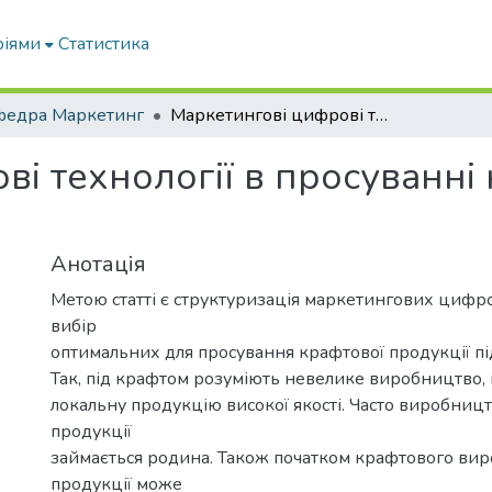
ріями
Статистика
федра Маркетинг
Маркетингові цифрові технології в просуванні крафтової продукції підприємств.
і технології в просуванні 
Анотація
Метою статті є структуризація маркетингових цифро
вибір
оптимальних для просування крафтової продукції пі
Так, під крафтом розуміють невелике виробництво,
локальну продукцію високої якості. Часто виробниц
продукції
займається родина. Також початком крафтового ви
продукції може