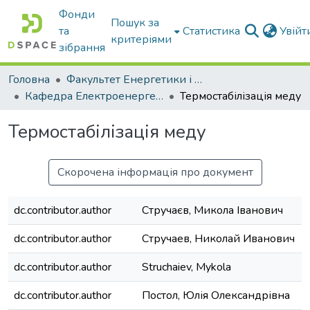
Фонди
Пошук за
та
Статистика
Увій
критеріями
зібрання
Головна
Факультет Енергетики і комп'ютерних технологій
Кафедра Електроенергетики і електротехнологій
Термостабілізація меду
Термостабілізація меду
Скорочена інформація про документ
dc.contributor.author
Стручаєв, Микола Іванович
dc.contributor.author
Стручаев, Николай Иванович
dc.contributor.author
Struchaiev, Mykola
dc.contributor.author
Постол, Юлія Олександрівна