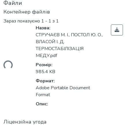
Файли
Контейнер файлів
Зараз показуємо
1 - 1 з 1
Назва:
СТРУЧАЄВ М. І., ПОСТОЛ Ю. О.,
ВЛАСОЙ І. Д.
ТЕРМОСТАБІЛІЗАЦІЯ
МЕДУ.pdf
ься...
Розмір:
985.4 KB
Формат:
Adobe Portable Document
Format
Опис:
Ліцензійна угода