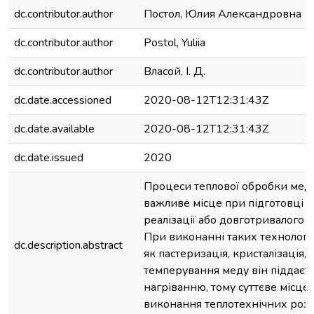
dc.contributor.author
Постол, Юлия Александровна
dc.contributor.author
Postol, Yuliia
dc.contributor.author
Власой, І. Д.
dc.date.accessioned
2020-08-12T12:31:43Z
dc.date.available
2020-08-12T12:31:43Z
dc.date.issued
2020
Процеси теплової обробки мед
важливе місце при підготовці й
реалізації або довготривалого з
При виконанні таких технологі
dc.description.abstract
як пастеризація, кристалізація,
темперування меду він піддаєт
нагріванню, тому суттєве місце
виконання теплотехнічних розр