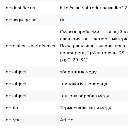
dc.identifier.uri
http://elar.tsatu.edu.ua/handle/
dc.language.iso
uk
Сучасні проблеми інноваційног
електричної інженерії: матеріал
dc.relation.ispartofseries
Всеукраїнської науково-практич
конференції (Мелітополь, 08- 
р.);(С. 29-31)
dc.subject
зберігання меду
dc.subject
технологічні операції
dc.subject
теплова обробка меду
dc.title
Термостабілізація меду
dc.type
Article