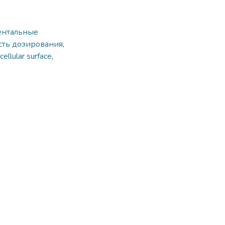
ентальные
ть до­зирования
,
cellular surface
,