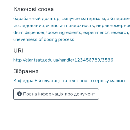
Ключові слова
барабанный дозатор
,
сы­пучие материалы
,
эксперим
исследова­ния
,
ячеистая поверхность
,
неравномернос
drum dispenser
,
loose ingredients
,
experimental research
,
unevenness of dosing process
URI
http://elar.tsatu.edu.ua/handle/123456789/3536
Зібрання
Кафедра Експлуатації та технічного сервісу машин
Повна інформація про документ