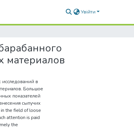
Увійти
 барабанного
х материалов
х исследований в
териа­лов. Большое
енных показателей
внесения сы­пучих
n the field of loose
uch attention is paid
amely the