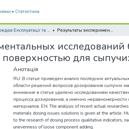
ріями
Статистика
Кафедра Експлуатації та технічного сервісу машин
Результаты экспериментальных исследований барабанного дозатора с ячеистой поверхностью для сыпучих материалов
иментальных исследований
й поверхностью для сыпучи
Анотація
RU: В статье приведен анализ по­следних актуальны
области ре­шений вопросов дозирования сыпучих ма
внимание в статье уделено исследованиям качеств
процесса дози­рования, а именно неравномерности 
материалов. EN: The analysis of recent actual researches i
materials dosing issues solutions is given at the article. M
to the research of dosing process qualitative indicators, n
unevenness of loose component adding.