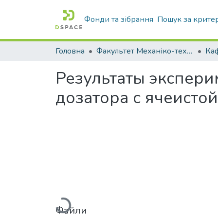
Фонди та зібрання
Пошук за крите
Головна
Факультет Механіко-технологічний
Результаты экспер
дозатора с ячеисто
Вантажиться...
Файли