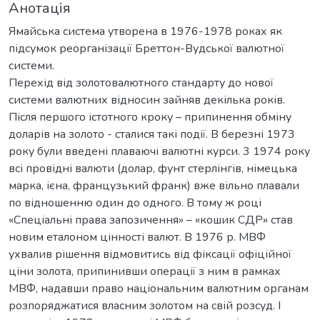
Анотація
Ямайська система утворена в 1976-1978 роках як
підсумок реорганізації Бреттон-Вудської валютної
системи.
Перехід від золотовалютного стандарту до нової
системи валютних відносин зайняв декілька років.
Після першого істотного кроку – припинення обміну
доларів на золото - сталися такі події. В березні 1973
року були введені плаваючі валютні курси. 3 1974 року
всі провідні валюти (долар, фунт стерлінгів, німецька
марка, ієна, французький франк) вже вільно плавали
по відношенню один до одного. В тому ж році
«Спеціальні права запозичення» – «кошик СДР» став
новим еталоном цінності валют. В 1976 р. МВФ
ухвалив рішення відмовитись від фіксації офіційної
ціни золота, припинивши операції з ним в рамках
МВФ, надавши право національним валютним органам
розпоряджатися власним золотом на свій розсуд. І