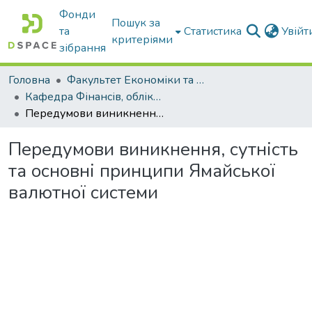
Фонди
Пошук за
та
Статистика
Увій
критеріями
зібрання
Головна
Факультет Економіки та бізнесу
Кафедра Фінансів, обліку і оподаткування
Передумови виникнення, сутність та основні принципи Ямайської валютної системи
Передумови виникнення, сутність
та основні принципи Ямайської
валютної системи