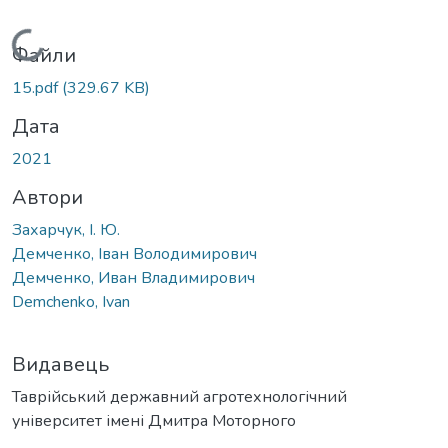
Вантажиться...
Файли
15.pdf
(329.67 KB)
Дата
2021
Автори
Захарчук, І. Ю.
Демченко, Іван Володимирович
Демченко, Иван Владимирович
Demchenko, Ivan
Видавець
Таврійський державний агротехнологічний
університет імені Дмитра Моторного