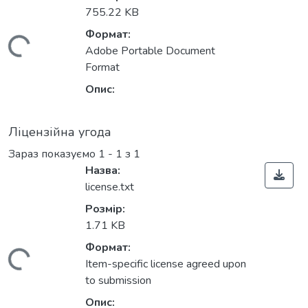
755.22 KB
Формат:
ажиться...
Adobe Portable Document
Format
Опис:
Ліцензійна угода
Зараз показуємо
1 - 1 з 1
Назва:
license.txt
Розмір:
1.71 KB
Формат:
ажиться...
Item-specific license agreed upon
to submission
Опис: