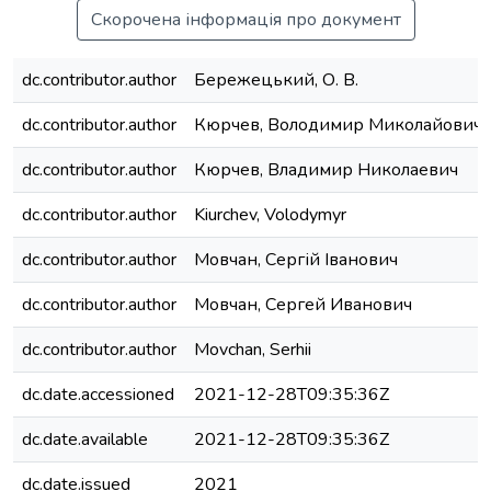
Скорочена інформація про документ
dc.contributor.author
Бережецький, О. В.
dc.contributor.author
Кюрчев, Володимир Миколайович
dc.contributor.author
Кюрчев, Владимир Николаевич
dc.contributor.author
Kiurchev, Volodymyr
dc.contributor.author
Мовчан, Сергій Іванович
dc.contributor.author
Мовчан, Сергей Иванович
dc.contributor.author
Movchan, Serhii
dc.date.accessioned
2021-12-28T09:35:36Z
dc.date.available
2021-12-28T09:35:36Z
dc.date.issued
2021