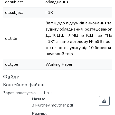
dc.subject
обладнання
dc.subject
ГЗК
Звіт щодо підсумків виконання тех
аудиту обладнання, розташованого
ДЗФ, ЦШГ, ЛМЦ, та ТСЦ ПраТ "Пол
dc.title
ГЗК", згідно договору № 596 про 
технічного аудиту від 10 березня 2
науковий твір
dc.type
Working Paper
Файли
Контейнер файлів
Зараз показуємо
1 - 1 з 1
Назва:
3 kiurchev movchan.pdf
Розмір: