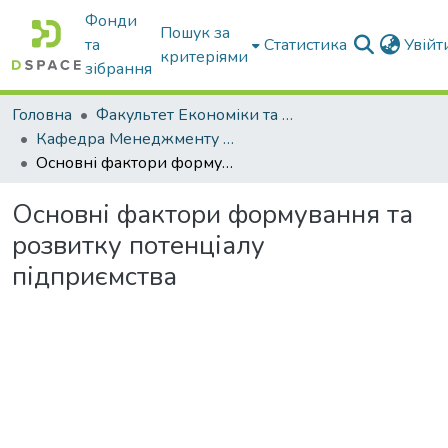
Фонди
Пошук за
та
Статистика
Увій
критеріями
зібрання
Головна
Факультет Економіки та бізнесу
Кафедра Менеджменту та публічного адміністрування
Основні фактори формування та розвитку потенціалу підприємства
Основні фактори формування та
розвитку потенціалу
підприємства