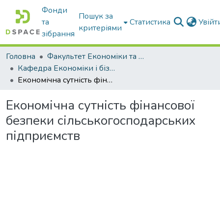
Фонди
Пошук за
та
Статистика
Увій
критеріями
зібрання
Головна
Факультет Економіки та бізнесу
Кафедра Економіки і бізнесу
Економічна сутність фінансової безпеки сільськогосподарських підприємств
Економічна сутність фінансової
безпеки сільськогосподарських
підприємств