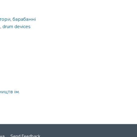
тори
,
барабанні
s
,
drum devices
ицтв ім.
ча
Send Feedback