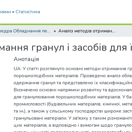
ріями
Статистика
кафедра Обладнання переробних і харчових виробництв ім. професора Ф.Ю. Ялпачика
Аналіз методів отримання гранул і засобів для їх реалізації
ання гранул і засобів для ї
Анотація
UA: У статті розглянуто основні методи отримання гр
порошкоподібних матеріалів. Проведено аналіз обл
одержання гранул та представлено їх класифікаційн
Визначено основні напрямки розвитку та вдоскона
для гранулювання порошкоподібних матеріалів. У ба
промисловості (будівельних матеріалів, хімічної, мета
та ін.), а також у сільському господарстві широке за
гранульовані матеріали. У зв'язку з таким різноман
цих матеріалів, а відповідно і вимогам щодо грану