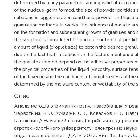
determined by many parameters, among which it is importa
of the nucleus-germ formed, the size of powder particles 
substances, agglomeration conditions, powder and liquid 
granulation methods. In works, the influence of particle si
on the formation and subsequent growth of granules and 
the structure is considered. It should be noted that predic
amount of liquid (droplet size) to obtain the desired granule
due to the fact that, in addition to the factors mentioned a
the granules formed depend on the adhesive properties o
the physical properties of the liquid (viscosity, surface ten
of the layering and the conditions of completeness of the 
determined by the moisture content or wettability of the s
Опис
Аналіз методів отримання гранул і засобів для їх реалі
Червоткіна, Н. О. Фучаджи, О. О. Ковальов, Н. О. Палян
Матвіїшин // Науковий вісник Таврійського державн
агротехнологічного університету : електронне наук
видання. Запоріжжя : ТДАТУ, 2023. Вип. 13, Том 2. C