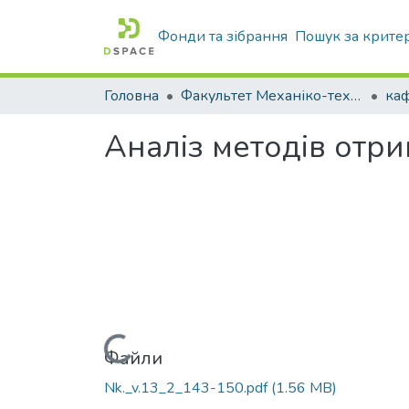
Фонди та зібрання
Пошук за крите
Головна
Факультет Механіко-технологічний
Аналіз методів отрим
Вантажиться...
Файли
Nk._v.13_2_143-150.pdf
(1.56 MB)