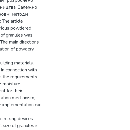
 ін., розроблено
обництва. Залежно
новні методи
Тhe article
arious powdered
n of granules was
 The main directions
ation of powdery
uilding materials,
. In connection with
th the requirements
y, moisture
t for their
lation mechanism,
ir implementation can
n mixing devices -
 size of granules is