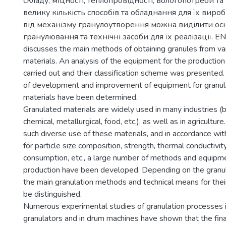
складу, міцності, теплопровідності, вологопотреби та
велику кількість способів та обладнання для їх вир
від механізму гранулоутворення можна виділити ос
гранулювання та технічні засоби для їх реалізації. EN: 
discusses the main methods of obtaining granules from v
materials. An analysis of the equipment for the productio
carried out and their classification scheme was presented.
of development and improvement of equipment for granul
materials have been determined.
Granulated materials are widely used in many industries (b
chemical, metallurgical, food, etc.), as well as in agriculture
such diverse use of these materials, and in accordance wi
for particle size composition, strength, thermal conductivit
consumption, etc., a large number of methods and equipmen
production have been developed. Depending on the granu
the main granulation methods and technical means for the
be distinguished.
Numerous experimental studies of granulation processes i
granulators and in drum machines have shown that the final