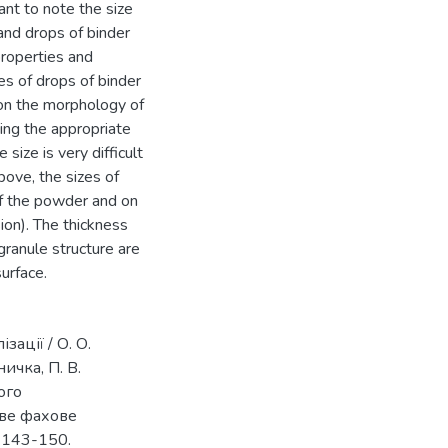
nt to note the size
and drops of binder
properties and
zes of drops of binder
on the morphology of
ting the appropriate
 size is very difficult
bove, the sizes of
f the powder and on
sion). The thickness
granule structure are
urface.
зації / О. О.
ичка, П. В.
ого
ове фахове
. 143-150.