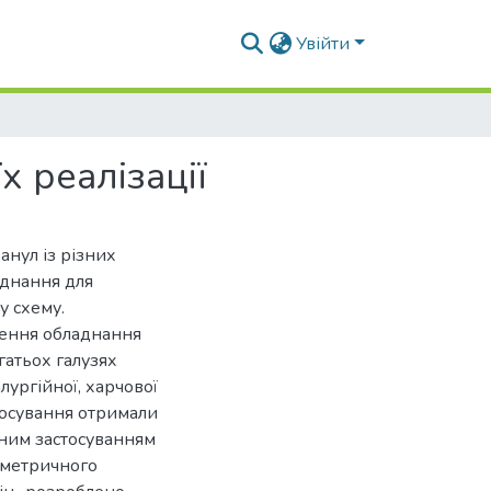
Увійти
х реалізації
анул із різних
аднання для
у схему.
лення обладнання
гатьох галузях
лургійної, харчової
стосування отримали
ітним застосуванням
лометричного