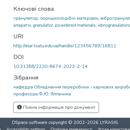
Ключові слова
гранулятор
,
порошкоподібні матеріали
,
віброгрануля
апарати
,
granulator
,
powdered materials
,
vibrogranulator
URI
http://elar.tsatu.edu.ua/handle/123456789/16811
DOI
10.31388/2220-8674-2023-2-14
Зібрання
кафедра Обладнання переробних і харчових виробн
професора Ф.Ю. Ялпачика
Повна інформація про документ
DSpace software
copyright © 2002-2026
LYRASIS
в
Accessibility settings
Політика приватності
Угода користува