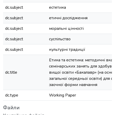
dc.subject
естетика
dc.subject
етичні дослідження
dc.subject
моральні цінності
dc.subject
суспільство
dc.subject
культурні традиції
Етика та естетика: методичні вказ
семінарських занять для здобувач
dc.title
вищої освіти «Бакалавр» (на основ
загальної середньої освіти) для с
заочної форми навчання
dc.type
Working Paper
Файли