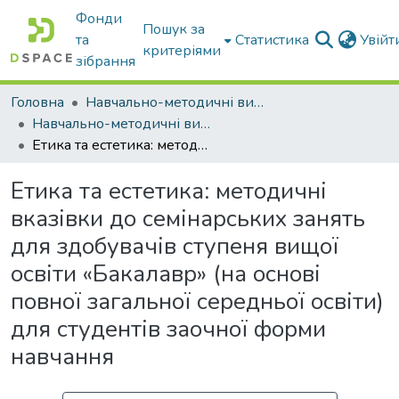
Фонди
Пошук за
та
Статистика
Увій
критеріями
зібрання
Головна
Навчально-методичні видання
Навчально-методичні видання
Етика та естетика: методичні вказівки до семінарських занять для здобувачів ступеня вищої освіти «Бакалавр» (на основі повної загальної середньої освіти) для студентів заочної форми навчання
Етика та естетика: методичні
вказівки до семінарських занять
для здобувачів ступеня вищої
освіти «Бакалавр» (на основі
повної загальної середньої освіти)
для студентів заочної форми
навчання