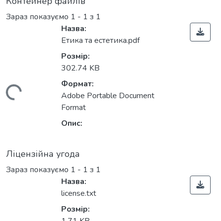
Контейнер файлів
Зараз показуємо
1 - 1 з 1
Назва:
Етика та естетика.pdf
Розмір:
302.74 KB
Формат:
житься...
Adobe Portable Document
Format
Опис:
Ліцензійна угода
Зараз показуємо
1 - 1 з 1
Назва:
license.txt
Розмір: