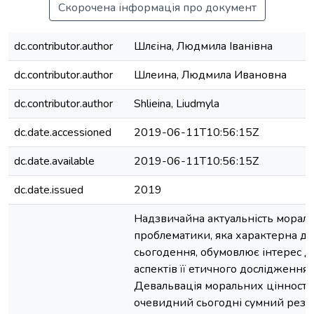
Скорочена інформація про документ
dc.contributor.author
Шлєіна, Людмила Іванівна
dc.contributor.author
Шлеина, Людмила Ивановна
dc.contributor.author
Shlieina, Liudmyla
dc.date.accessioned
2019-06-11T10:56:15Z
dc.date.available
2019-06-11T10:56:15Z
dc.date.issued
2019
Надзвичайна актуальність мораль
проблематики, яка характерна дл
сьогодення, обумовлює інтерес до
аспектів її етичного дослідження.
Девальвація моральних цінносте
очевидний сьогодні сумний резу