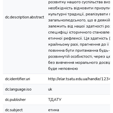
розвитку нашого суспільства визн
необхідність відновити призупин
культурні традиції, реалізувати п
dc.description.abstract
загальнолюдського, що в деякій м
залежить від нашої здатності розі
специфіці історичного становленн
етичної рефлексії. Ця здатність (а
крайньому разі, прагнення до її н
повинна бути притаманна будь-я
розвинутій особистості, через це 
без вивчення морального досвід
буде неповною
dc.identifier.uri
http://elar.tsatu.edu.ua/handle/12
dc.language.iso
uk
dc.publisher
ТДАТУ
dc.subject
етика