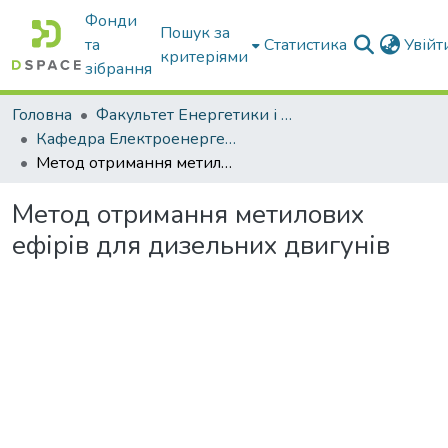
Фонди
Пошук за
та
Статистика
Увій
критеріями
зібрання
Головна
Факультет Енергетики і комп'ютерних технологій
Кафедра Електроенергетики і електротехнологій
Метод отримання метилових ефірів для дизельних двигунів
Метод отримання метилових
ефірів для дизельних двигунів
Вантажиться...