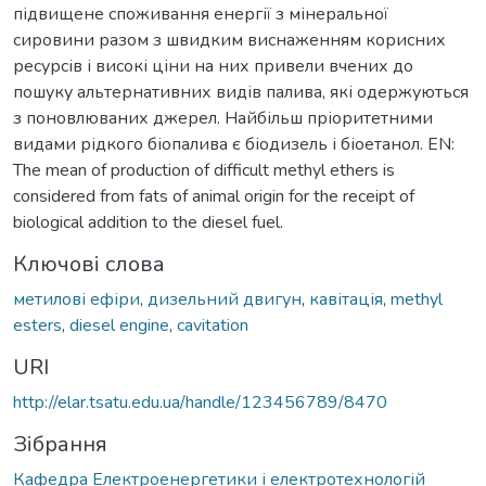
підвищене споживання енергії з мінеральної
сировини разом з швидким виснаженням корисних
ресурсів і високі ціни на них привели вчених до
пошуку альтернативних видів палива, які одержуються
з поновлюваних джерел. Найбільш пріоритетними
видами рідкого біопалива є біодизель і біоетанол. EN:
The mean of production of difficult methyl ethers is
considered from fats of animal origin for the receipt of
biological addition to the diesel fuel.
Ключові слова
метилові ефіри
,
дизельний двигун
,
кавітація
,
methyl
esters
,
diesel engine
,
cavitation
URI
http://elar.tsatu.edu.ua/handle/123456789/8470
Зібрання
Кафедра Електроенергетики і електротехнологій