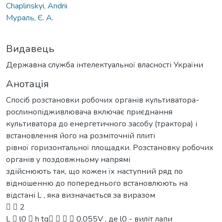
Chaplinskyi, Andrii
Мураль, Є. А.
Видавець
Державна служба інтелектуальної власності України
Анотація
Спосіб розстановки робочих органів культиватора-
рослинопідживлювача включає приєднання
культиватора до енергетичного засобу (трактора) і
встановлення його на розміточній плиті
рівної горизонтальної площадки. Розстановку робочих
органів у поздовжньому напрямі
здійснюють так, що кожен їх наступний ряд по
відношенню до попереднього встановлюють на
відстані L , яка визначається за виразом
  2
L  l0  h tg    0,055V , де l0 - виліт лапи