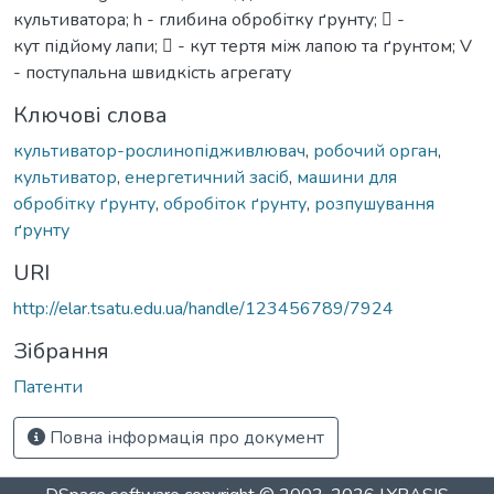
культиватора; h - глибина обробітку ґрунту;  -
кут підйому лапи;  - кут тертя між лапою та ґрунтом; V
- поступальна швидкість агрегату
Ключові слова
культиватор-рослинопідживлювач
,
робочий орган
,
культиватор
,
енергетичний засіб
,
машини для
обробітку ґрунту
,
обробіток ґрунту
,
розпушування
ґрунту
URI
http://elar.tsatu.edu.ua/handle/123456789/7924
Зібрання
Патенти
Повна інформація про документ