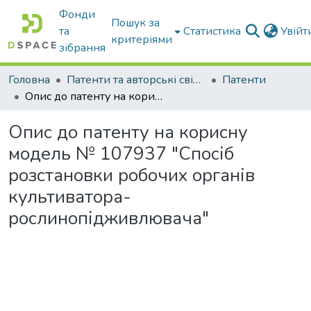
Фонди
Пошук за
та
Статистика
Увій
критеріями
зібрання
Головна
Патенти та авторські свідоцтва
Патенти
Опис до патенту на корисну модель № 107937 "Спосіб розстановки робочих органів культиватора-рослинопідживлювача"
Опис до патенту на корисну
модель № 107937 "Спосіб
розстановки робочих органів
культиватора-
рослинопідживлювача"