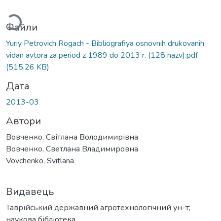
иться...
Файли
Yuriy Petrovich Rogach - Bibliografiya osnovnih drukovanih
vidan avtora za period z 1989 do 2013 r. (128 nazv).pdf
(515.26 KB)
Дата
2013-03
Автори
Вовченко, Світлана Володимирівна
Вовченко, Светлана Владимировна
Vovchenko, Svitlana
Видавець
Таврійський державний агротехнологічний ун-т;
наукова бібліотека