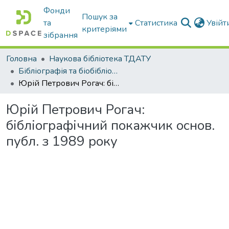
Фонди
Пошук за
та
Статистика
Увій
критеріями
зібрання
Головна
Наукова бібліотека ТДАТУ
Бібліографія та біобібліографістика вчених ТДАТУ
Юрій Петрович Рогач: бібліографічний покажчик основ. публ. з 1989 року
Юрій Петрович Рогач:
бібліографічний покажчик основ.
публ. з 1989 року