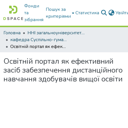
Фонди
Пошук за
та
Статистика
Увій
критеріями
зібрання
Головна
ННІ загальноуніверситетської підготовки
кафедра Суспільно-гуманітарні науки
Освітній портал як ефективний засіб забезпечення дистанційного навчання здобувачів вищої освіти
Освітній портал як ефективний
засіб забезпечення дистанційного
навчання здобувачів вищої освіти