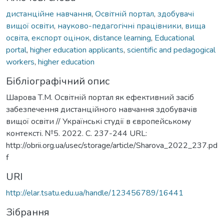
дистанційне навчання
,
Освітній портал
,
здобувачі
вищої освіти
,
науково-педагогічні працівники
,
вища
освіта
,
експорт оцінок
,
distance learning
,
Educational
portal
,
higher education applicants
,
scientific and pedagogical
workers
,
higher education
Бібліографічний опис
Шарова Т.М. Освітній портал як ефективний засіб
забезпечення дистанційного навчання здобувачів
вищої освіти // Українські студії в європейському
контексті. №5. 2022. С. 237-244 URL:
http://obrii.org.ua/usec/storage/article/Sharova_2022_237.pd
f
URI
http://elar.tsatu.edu.ua/handle/123456789/16441
Зібрання