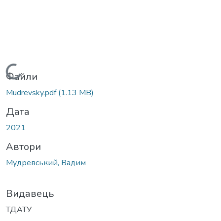
Вантажиться...
Файли
Mudrevsky.pdf
(1.13 MB)
Дата
2021
Автори
Мудревський, Вадим
Видавець
ТДАТУ