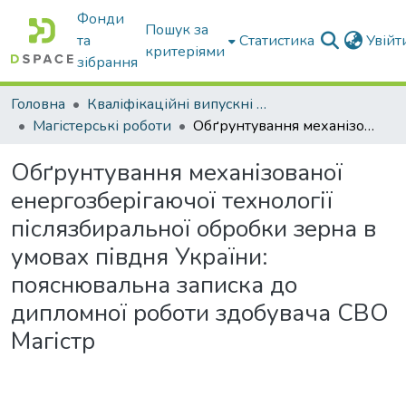
Фонди
Пошук за
та
Статистика
Увій
критеріями
зібрання
Головна
Кваліфікаційні випускні роботи бакалаврів і магістрів
Магістерські роботи
Обґрунтування механізованої енергозберігаючої технології післязбиральної обробки зерна в умовах півдня України: пояснювальна записка до дипломної роботи здобувача СВО Магістр
Обґрунтування механізованої
енергозберігаючої технології
післязбиральної обробки зерна в
умовах півдня України:
пояснювальна записка до
дипломної роботи здобувача СВО
Магістр