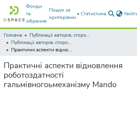
Фонди
Пошук за
та
Статистика
Увій
критеріями
зібрання
Головна
Публікації авторів, сторонніх університету
Публікації авторів, сторонніх університету
Практичні аспекти відновлення роботоздатності гальмівногоьмеханізму Mando
Практичні аспекти відновлення
роботоздатності
гальмівногоьмеханізму Mando