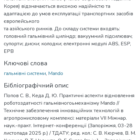
Корея) відзначаються високою надійністю та
адаптацією до умов експлуатації транспортних засобів
європейського
та азійського ринків. До складу системи входять:
головний гальмівний циліндр; вакуумний підсилювач;
супорти; диски; колодки; електронні модулі ABS, ESP,
EPB
Ключові слова
гальмівні системи
,
Mando
Бібліографічний опис
Попов С. В., Кеда Д. Ю. Практичні аспекти відновлення
роботоздатності гальмівногоьмеханізму Mando //
Технічне забезпечення інноваційних технологій в
агропромисловому комплексі: матеріали VІІ Міжнар.
наук.-практ. Інтернет-конференції (Запоріжжя, 03-28
листопада 2025 р.) / ТДАТУ; ред. кол.: С. В. Кюрчев, В. М.