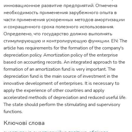
инновационное развитие предприятий. Отмечена
необходимость применения зарубежного опыта в
части применения ускоренных методов амортизации
и сокращенного срока полезного использования.
Определено, что государство должно выполнять
стимулирующую и контролирующую функции. EN: The
article has requirements for the formation of the company's
depreciation policy. Amortization policy of the enterprise
based on accounting records. An integrated approach to the
formation of an amortization fund is very important. The
depreciation fund is the main source of investment in the
innovative development of enterprises. It is necessary to
apply the experience of other countries and apply
accelerated methods of depreciation and reduced useful life.
The state should perform the stimulating and supervisory
functions.
Ключові слова