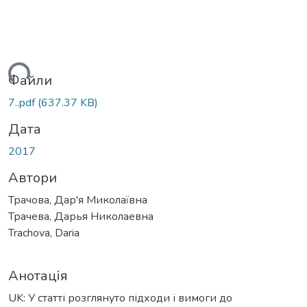
ься...
Файли
7..pdf
(637.37 KB)
Дата
2017
Автори
Трачова, Дар'я Миколаївна
Трачева, Дарья Николаевна
Trachova, Daria
Анотація
UK: У статті розглянуто підходи і вимоги до