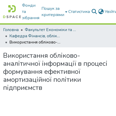
Фонди
Пошук за
та
Статистика
Увій
критеріями
зібрання
Головна
Факультет Економіки та бізнесу
Кафедра Фінансів, обліку і оподаткування
Використання обліково-аналітичної інформації в процесі формування ефективної амортизаційної політики підприємств
Використання обліково-
аналітичної інформації в процесі
формування ефективної
амортизаційної політики
підприємств