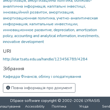
амортизація
,
амортизаційна політика
,
обліково-
аналітична інформація
,
капітальні інвестиції
,
інноваційний розвиток
,
амортизация
,
амортизационная политика
,
учетно-аналитическая
информация
,
капитальные инвестиции
,
инновационное развитие
,
depreciation
,
amortization
policy
,
accounting and analytical information
,
investments
,
innovative development
URI
http://elar.tsatu.edu.ua/handle/123456789/4284
Зібрання
Кафедра Фінансів, обліку і оподаткування
Повна інформація про документ
DSpace software
copyright © 2002-2026
LYRASIS
алаштування
Accessibility
Політика
Угода
Sen