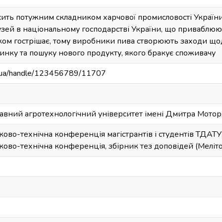
сить потужним складником харчової промисловості України
зей в національному господарстві України, що приваблюює
ком гострішає, тому виробники пива створюють заходи що
нку та пошуку нового продукту, якого бракує споживачу
edu.ua/handle/123456789/11707
авний агротехнологічний університет імені Дмитра Мото
ково-технічна конференція магістрантів і студентів ТДАТУ.
ково-технічна конференція, збірник тез доповідей (Мелітоп