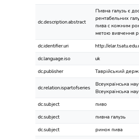
Пивна галузь є до
рентабельних галу
dc.description.abstract
пива с кожним ро
метою вивчення ри
dc.identifier.uri
http://elar.tsatu.
dc.language.iso
uk
dc.publisher
Таврійський держ
Всеукраїнська нау
dc.relation.ispartofseries
Всеукраїнська нау
dc.subject
пиво
dc.subject
пивна галузь
dc.subject
ринок пива