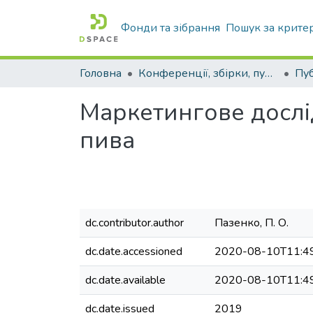
Фонди та зібрання
Пошук за крите
Головна
Конференції, збірки, публікації молодих вчених і здобувачів : магістрів, бакалаврів, аспірантів.
Маркетингове дослі
пива
dc.contributor.author
Пазенко, П. О.
dc.date.accessioned
2020-08-10T11:4
dc.date.available
2020-08-10T11:4
dc.date.issued
2019