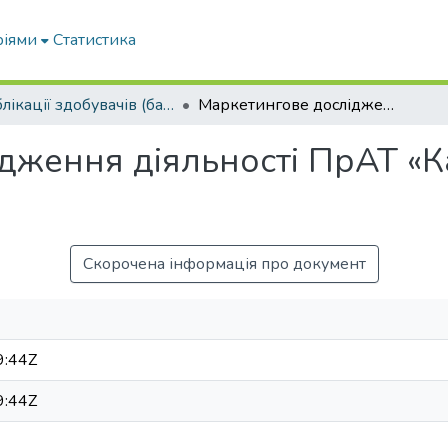
ріями
Статистика
Публікації здобувачів (бакалаврів. магістрів, аспірантів)
Маркетингове дослідження діяльності ПрАТ «Карлсберг» на ринку пива
дження діяльності ПрАТ «К
Скорочена інформація про документ
9:44Z
9:44Z