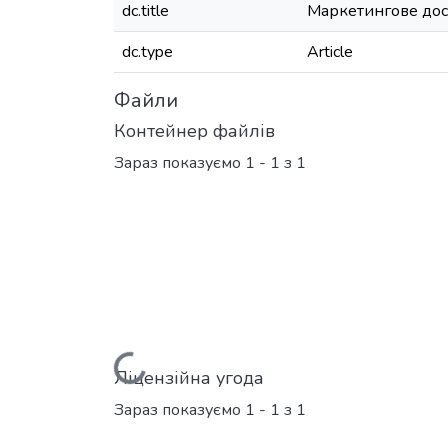
dc.title
Маркетингове дос
dc.type
Article
Файли
Контейнер файлів
Зараз показуємо
1 - 1 з 1
Вантажиться...
Ліцензійна угода
Зараз показуємо
1 - 1 з 1