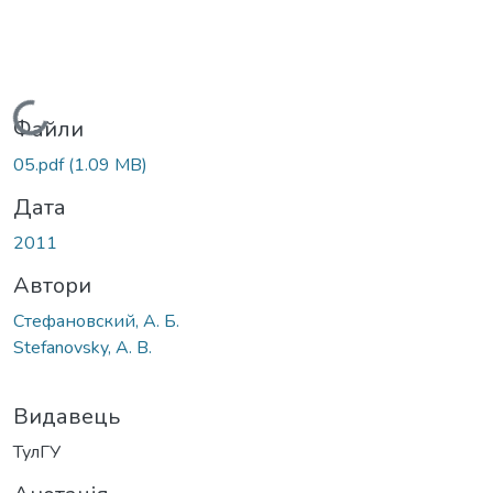
Вантажиться...
Файли
05.pdf
(1.09 MB)
Дата
2011
Автори
Стефановский, А. Б.
Stefanovsky, A. B.
Видавець
ТулГУ