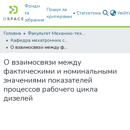
Фонди
Пошук за
та
Статистика
Увій
критеріями
зібрання
Головна
Факультет Механіко-технологічний
Кафедра мехатронних систем тракторів та сільскогосподарських машин
О взаимосвязи между фактическими и номинальными значениями показателей процессов рабочего цикла дизелей
О взаимосвязи между
фактическими и номинальными
значениями показателей
процессов рабочего цикла
дизелей