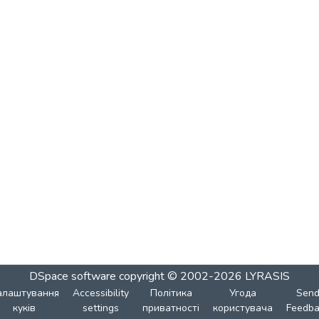
DSpace software
copyright © 2002-2026
LYRASIS
алаштування
Accessibility
Політика
Угода
Sen
куків
settings
приватності
користувача
Feedba