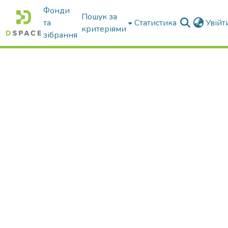
Фонди
Пошук за
та
Статистика
Увій
критеріями
зібрання