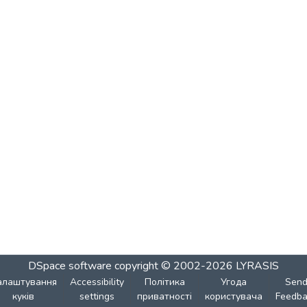
DSpace software
copyright © 2002-2026
LYRASIS
алаштування
Accessibility
Політика
Угода
Sen
куків
settings
приватності
користувача
Feedba