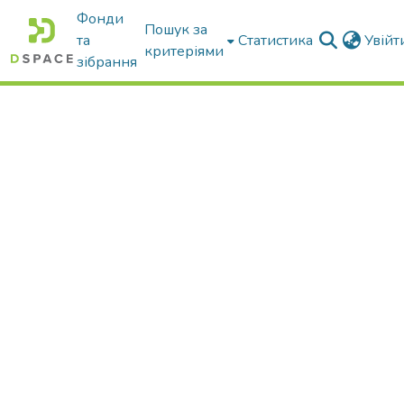
Фонди
Пошук за
та
Статистика
Увій
критеріями
зібрання