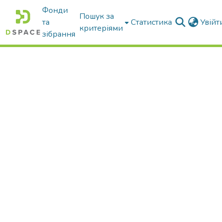
Фонди
Пошук за
та
Статистика
Увій
критеріями
зібрання