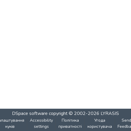
DSpace software
copyright © 2002-2026
LYRASIS
алаштування
Accessibility
Політика
Угода
Sen
куків
settings
приватності
користувача
Feedba