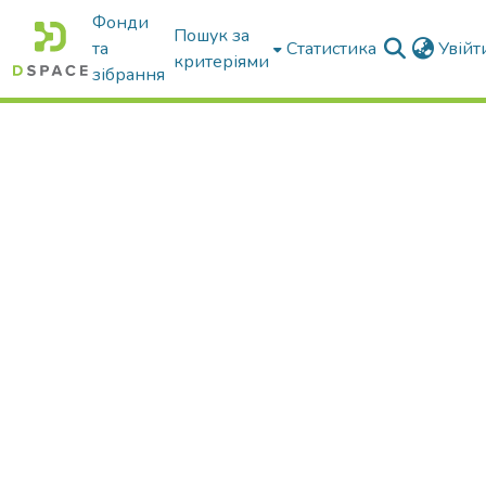
Фонди
Пошук за
та
Статистика
Увій
критеріями
зібрання