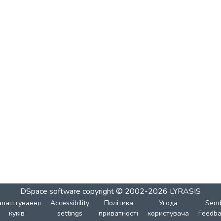
DSpace software
copyright © 2002-2026
LYRASIS
алаштування
Accessibility
Політика
Угода
Sen
куків
settings
приватності
користувача
Feedba