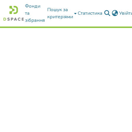
Фонди
Пошук за
та
Статистика
Увій
критеріями
зібрання