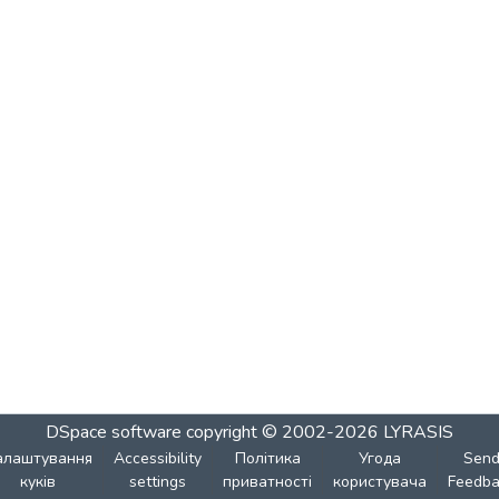
DSpace software
copyright © 2002-2026
LYRASIS
алаштування
Accessibility
Політика
Угода
Sen
куків
settings
приватності
користувача
Feedba