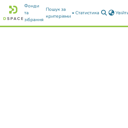
Фонди
Пошук за
та
Статистика
Увій
критеріями
зібрання