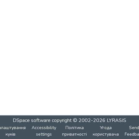
DSpace software
copyright © 2002-2026
LYRASIS
алаштування
Accessibility
Політика
Угода
Sen
куків
settings
приватності
користувача
Feedba