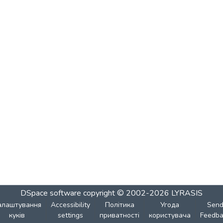
DSpace software
copyright © 2002-2026
LYRASIS
алаштування
Accessibility
Політика
Угода
Sen
куків
settings
приватності
користувача
Feedba