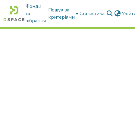
Фонди
Пошук за
та
Статистика
Увій
критеріями
зібрання