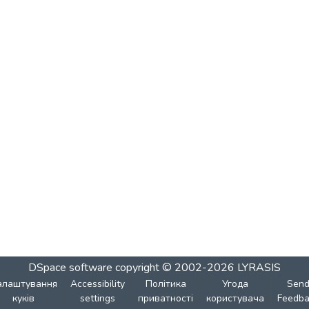
DSpace software
copyright © 2002-2026
LYRASIS
алаштування
Accessibility
Політика
Угода
Sen
куків
settings
приватності
користувача
Feedba