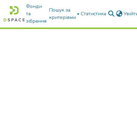
Фонди
Пошук за
та
Статистика
Увій
критеріями
зібрання