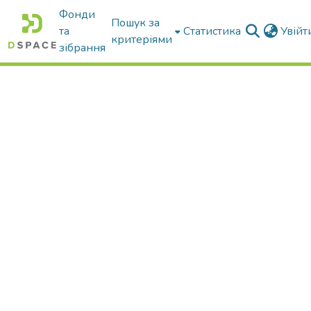
Фонди
Пошук за
та
Статистика
Увій
критеріями
зібрання