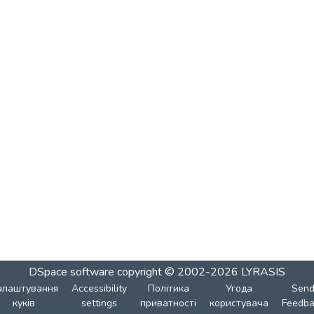
DSpace software
copyright © 2002-2026
LYRASIS
алаштування
Accessibility
Політика
Угода
Sen
куків
settings
приватності
користувача
Feedba