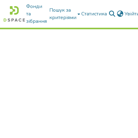
Фонди
Пошук за
та
Статистика
Увій
критеріями
зібрання