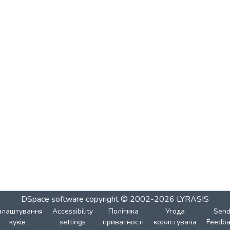
DSpace software
copyright © 2002-2026
LYRASIS
алаштування
Accessibility
Політика
Угода
Sen
куків
settings
приватності
користувача
Feedba