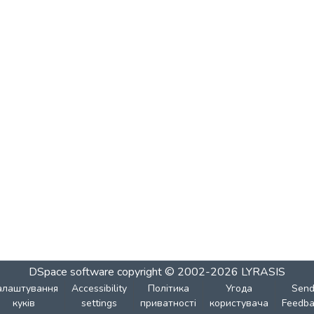
DSpace software
copyright © 2002-2026
LYRASIS
алаштування
Accessibility
Політика
Угода
Sen
куків
settings
приватності
користувача
Feedba