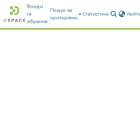
Фонди
Пошук за
та
Статистика
Увій
критеріями
зібрання