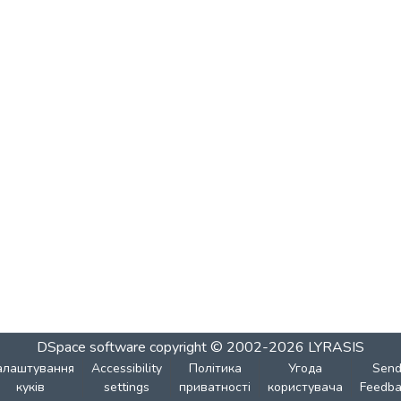
DSpace software
copyright © 2002-2026
LYRASIS
алаштування
Accessibility
Політика
Угода
Sen
куків
settings
приватності
користувача
Feedba