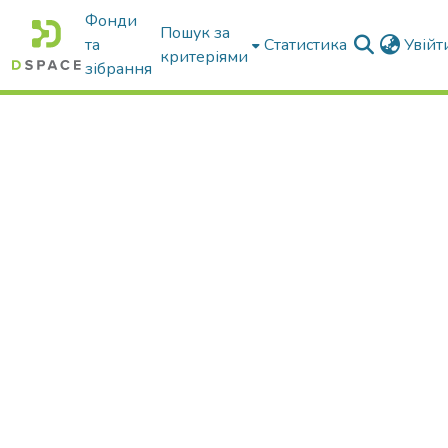
Фонди
Пошук за
та
Статистика
Увій
критеріями
зібрання