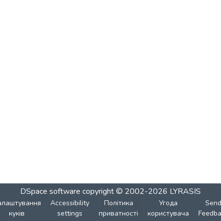
DSpace software
copyright © 2002-2026
LYRASIS
алаштування
Accessibility
Політика
Угода
Sen
куків
settings
приватності
користувача
Feedba