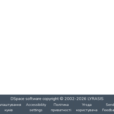
DSpace software
copyright © 2002-2026
LYRASIS
алаштування
Accessibility
Політика
Угода
Sen
куків
settings
приватності
користувача
Feedba