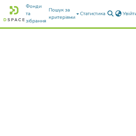
Фонди
Пошук за
та
Статистика
Увій
критеріями
зібрання