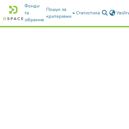
Фонди
Пошук за
та
Статистика
Увій
критеріями
зібрання