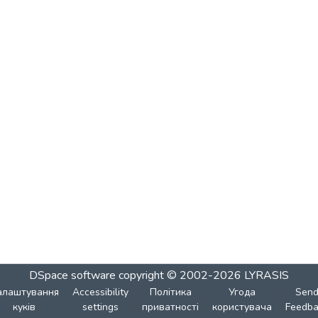
DSpace software
copyright © 2002-2026
LYRASIS
алаштування
Accessibility
Політика
Угода
Sen
куків
settings
приватності
користувача
Feedba