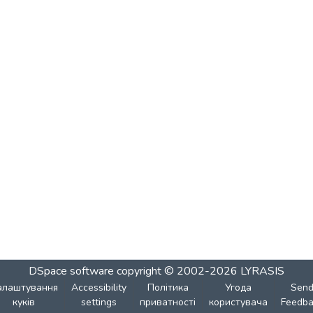
DSpace software
copyright © 2002-2026
LYRASIS
алаштування
Accessibility
Політика
Угода
Sen
куків
settings
приватності
користувача
Feedba