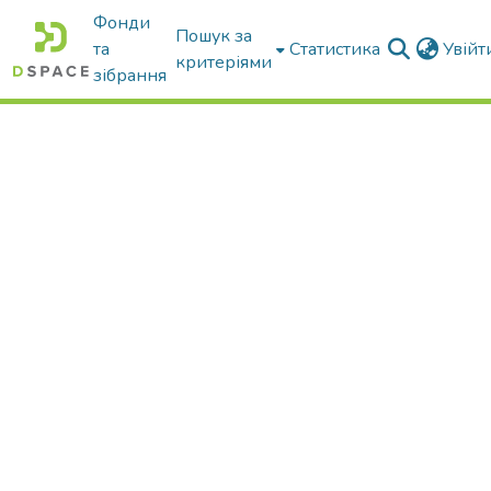
Фонди
Пошук за
та
Статистика
Увій
критеріями
зібрання