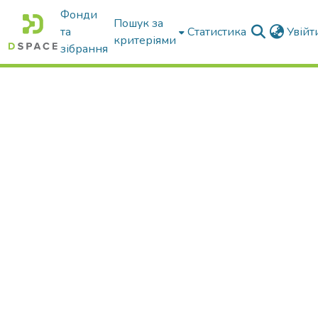
Фонди
Пошук за
та
Статистика
Увій
критеріями
зібрання