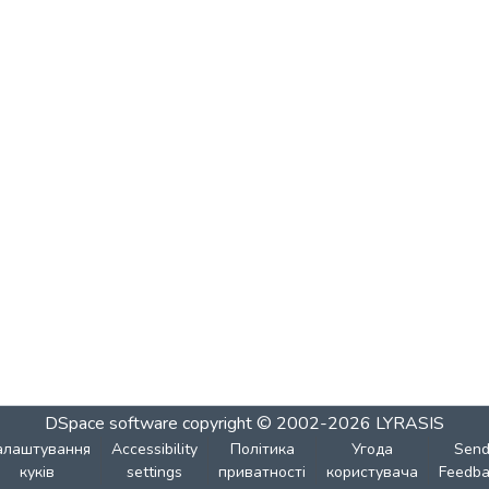
DSpace software
copyright © 2002-2026
LYRASIS
алаштування
Accessibility
Політика
Угода
Sen
куків
settings
приватності
користувача
Feedba