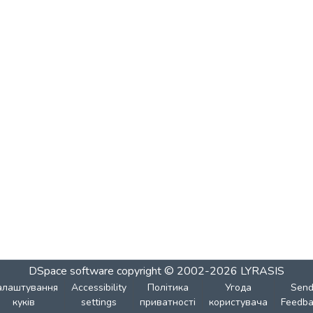
DSpace software
copyright © 2002-2026
LYRASIS
алаштування
Accessibility
Політика
Угода
Sen
куків
settings
приватності
користувача
Feedba