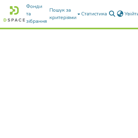
Фонди
Пошук за
та
Статистика
Увій
критеріями
зібрання