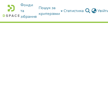
Фонди
Пошук за
та
Статистика
Увій
критеріями
зібрання