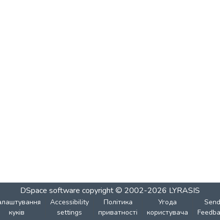
DSpace software
copyright © 2002-2026
LYRASIS
алаштування
Accessibility
Політика
Угода
Sen
куків
settings
приватності
користувача
Feedba