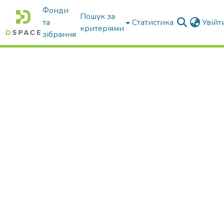
Фонди
Пошук за
та
Статистика
Увій
критеріями
зібрання