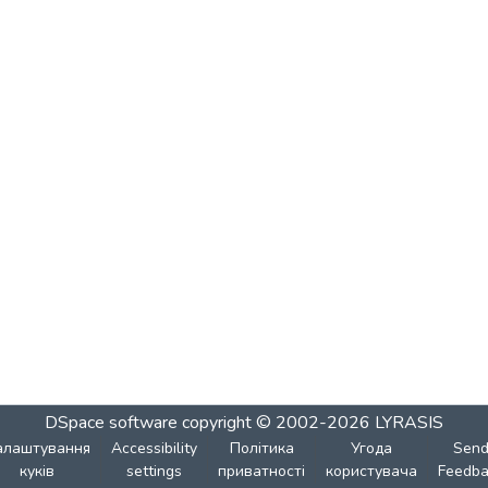
DSpace software
copyright © 2002-2026
LYRASIS
алаштування
Accessibility
Політика
Угода
Sen
куків
settings
приватності
користувача
Feedba