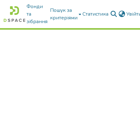
Фонди
Пошук за
та
Статистика
Увій
критеріями
зібрання