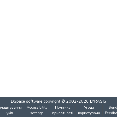
DSpace software
copyright © 2002-2026
LYRASIS
алаштування
Accessibility
Політика
Угода
Sen
куків
settings
приватності
користувача
Feedba