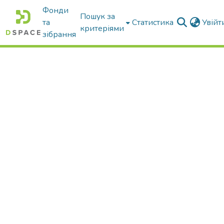
Фонди
Пошук за
та
Статистика
Увій
критеріями
зібрання