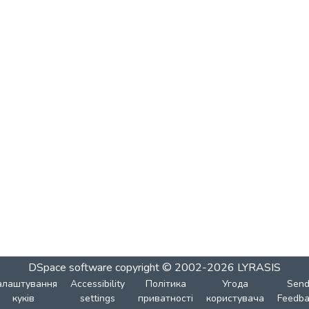
DSpace software
copyright © 2002-2026
LYRASIS
алаштування
Accessibility
Політика
Угода
Sen
куків
settings
приватності
користувача
Feedba