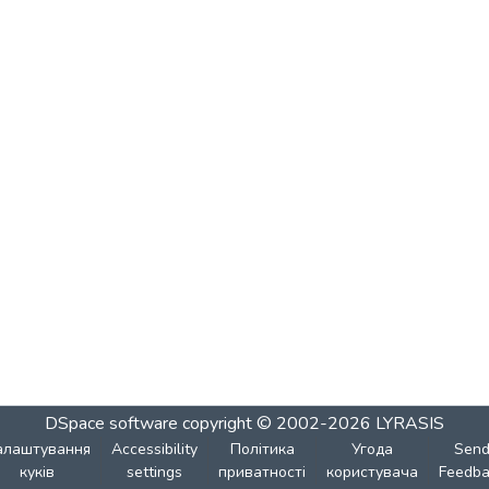
DSpace software
copyright © 2002-2026
LYRASIS
алаштування
Accessibility
Політика
Угода
Sen
куків
settings
приватності
користувача
Feedba