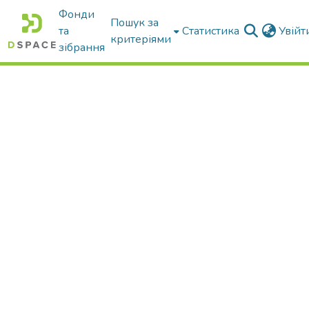
Фонди
Пошук за
та
Статистика
Увій
критеріями
зібрання