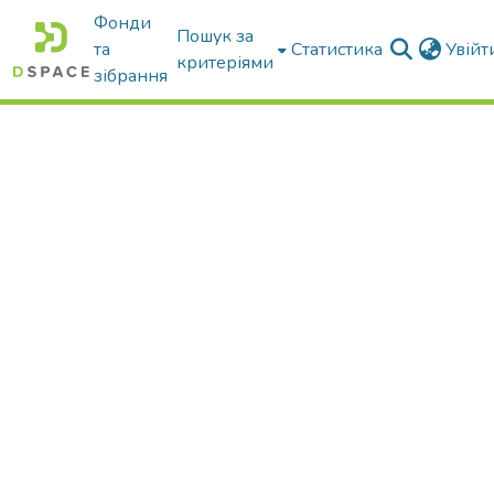
Фонди
Пошук за
та
Статистика
Увій
критеріями
зібрання