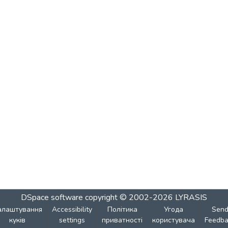
DSpace software
copyright © 2002-2026
LYRASIS
алаштування
Accessibility
Політика
Угода
Sen
куків
settings
приватності
користувача
Feedba