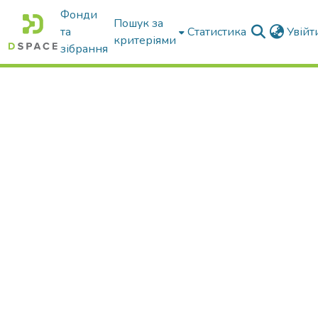
Фонди
Пошук за
та
Статистика
Увій
критеріями
зібрання