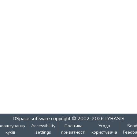
DSpace software
copyright © 2002-2026
LYRASIS
алаштування
Accessibility
Політика
Угода
Sen
куків
settings
приватності
користувача
Feedba