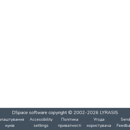
DSpace software
copyright © 2002-2026
LYRASIS
алаштування
Accessibility
Політика
Угода
Sen
куків
settings
приватності
користувача
Feedba