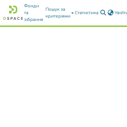
Фонди
Пошук за
та
Статистика
Увій
критеріями
зібрання