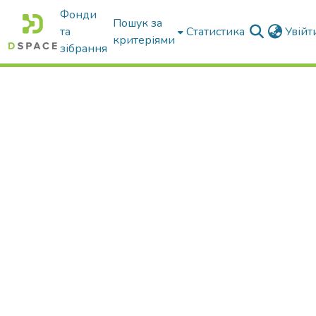
Фонди
Пошук за
та
Статистика
Увій
критеріями
зібрання