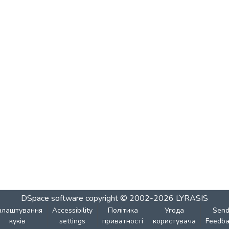
DSpace software
copyright © 2002-2026
LYRASIS
алаштування
Accessibility
Політика
Угода
Sen
куків
settings
приватності
користувача
Feedba